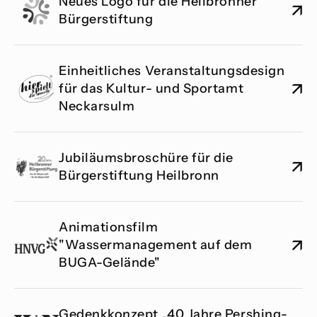
Neues Logo für die Heilbronner 
↗
Bürgerstiftung
Einheitliches Veranstaltungsdesign 
↗
für das Kultur- und Sportamt 
Neckarsulm
Jubiläumsbroschüre für die 
↗
Bürgerstiftung Heilbronn
Animationsfilm 
↗
"Wassermanagement auf dem 
BUGA-Gelände"
Gedenkkonzept „40 Jahre Pershing-